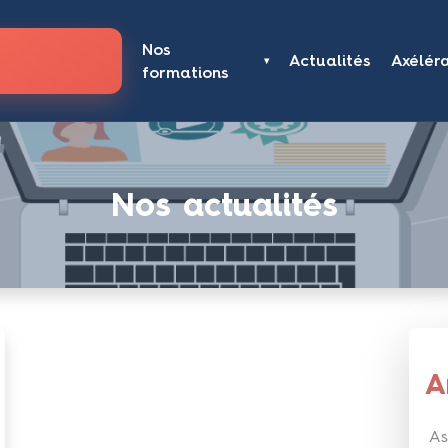
Nos
Actualités
Axélér
▾
formations
Nos actualités
A
As