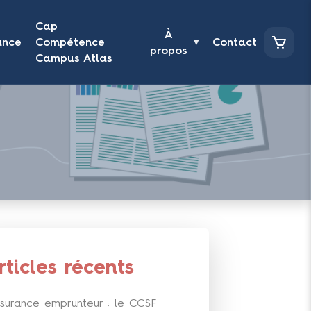
Cap
À
ance
Compétence
Contact
▾
propos
Campus Atlas
rticles récents
surance emprunteur : le CCSF