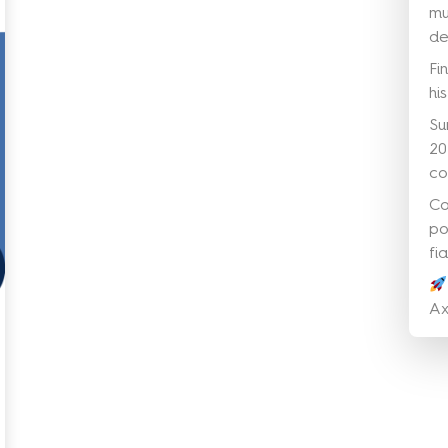
mu
de
Fi
his
Su
20
co
Co
po
fi
Ax