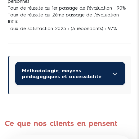
personnes
Rédiger des objectifs de formation et
Taux de réussite au 1er passage de l’évaluation : 90%
les objectifs pédagogiques
Taux de réussite au 2ème passage de l’évaluation :
Le scénario pédagogique et le
100%
séquençage
Taux de satisfaction 2025 : (3 répondants) : 97%
Les démarches et méthodes
pédagogiques ( expositive,
démonstrative, interrogatives,
découverte)
Méthodologie, moyens
Le programme
pédagogiques et accessibilité
Les supports pédagogiques et exercices,
Le + : Un accompagnement personnalisé
outils
durant le parcours
Le système d’évaluation des acquis, de
Un échange entre les participants sur leurs
satisfaction
pratiques au quotidien et sur la base
d'applications professionnelles gage d'une
Ce que nos clients en pensent
formation directement opérationnelle.
Module 2 –L’animation d’une