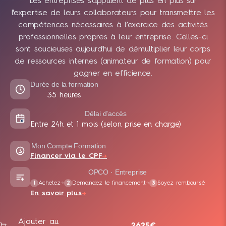
Les entreprises s'appuient de plus en plus sur
l'expertise de leurs collaborateurs pour transmettre les
compétences nécessaires à l’exercice des activités
professionnelles propres à leur entreprise. Celles-ci
sont soucieuses aujourd'hui de démultiplier leur corps
de ressources internes (animateur de formation) pour
gagner en efficience.
Durée de la formation
35 heures
Délai d'accès
Entre 24h et 1 mois (selon prise en charge)
Mon Compte Formation
Financer via le CPF
→
OPCO · Entreprise
Achetez
Demandez le financement
Soyez remboursé
1
→
2
→
3
En savoir plus
→
Ajouter au
2625€