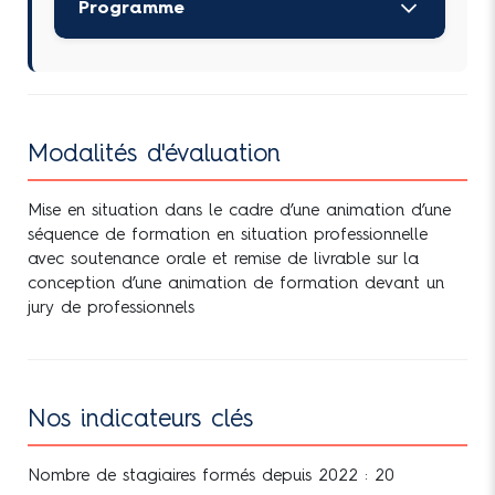
Programme
Auto-positionnement des compétences
en amont de la formation via l’outil
Learn and Go
Modalités d'évaluation
Module 1 – La construction
d’un kit pédagogique par
Mise en situation dans le cadre d’une animation d’une
l’animateur
séquence de formation en situation professionnelle
avec soutenance orale et remise de livrable sur la
Les caractéristiques d’une situation
conception d’une animation de formation devant un
d’enseignement et de formation
jury de professionnels
Les processus d’apprentissage
Comprendre la démarche
« compétences »
Nos indicateurs clés
Analyser les besoins du commanditaire
et de l’apprenant
Nombre de stagiaires formés depuis 2022 : 20