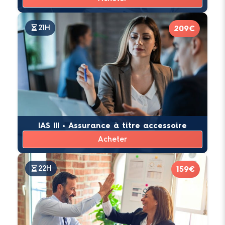
21H
209€
IAS III • Assurance à titre accessoire
Acheter
22H
159€