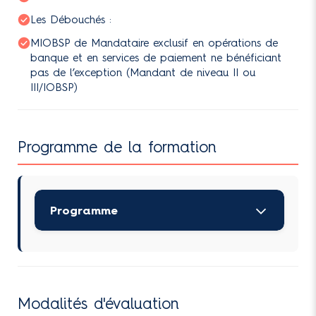
Les Débouchés :
MIOBSP de Mandataire exclusif en opérations de
banque et en services de paiement ne bénéficiant
pas de l’exception (Mandant de niveau II ou
III/IOBSP)
Programme de la formation
Programme
Module 1 : Tronc commun –
LES SAVOIRS GÉNÉRAUX (12h)
Modalités d'évaluation
Module 2 : LE CREDIT