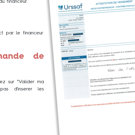
du financeur.
t par le financeur.
emande de
uez sur "Valider ma
as d'inserer les