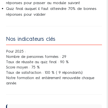
réponses pour passer au module suivant
d’information et de conseil
Quiz final auquel il faut atteindre 70% de bonnes
réponses pour valider
Module n°4 : L’assurance
emprunteur
CLASSE VIRTUELLE –
Nos indicateurs clés
Assurance emprunteur
Pour 2025 :
QUIZ DE VALIDATION
Nombre de personnes formées : 29
Taux de réussite au quiz final : 90 %
Score moyen : 75 %
Taux de satisfaction : 100 % ( 9 répondants)
Notre formation est entièrement renouvelée chaque
année.