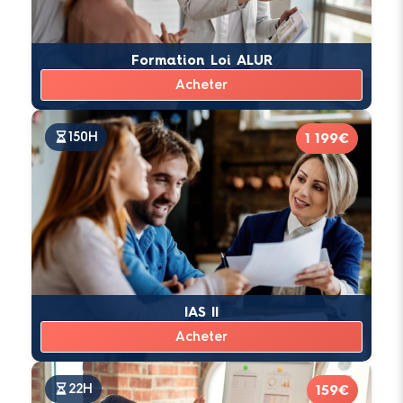
Le
règlement intérieur
s’applique à tous les
stagiaires participant à une formation
Formation Loi ALUR
dispensée par
Axelerance
, et ce, pendant
Acheter
toute la durée de la formation suivie.
150H
1 199€
Mise à jour 10/02/2025
IAS II
Acheter
22H
159€