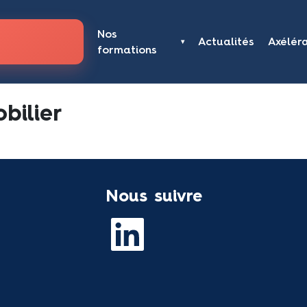
Nos
Actualités
Axélér
▾
formations
bilier
Nous suivre