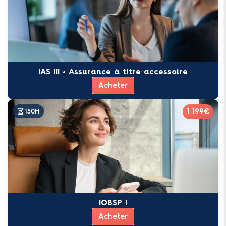
IAS III • Assurance à titre accessoire
Acheter
1 199€
150H
IOBSP I
Acheter