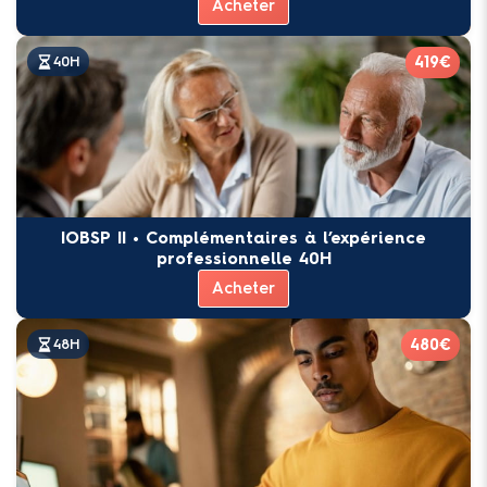
Acheter
419€
40H
IOBSP II • Complémentaires à l’expérience
professionnelle 40H
Acheter
480€
48H