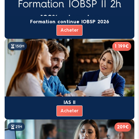
Formation continue IOBSP 2026
Acheter
1 199€
150H
IAS II
Acheter
209€
21H