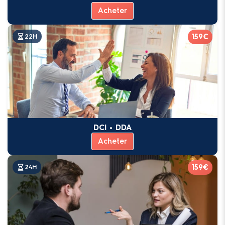
Acheter
159€
22H
DCI • DDA
Acheter
159€
24H