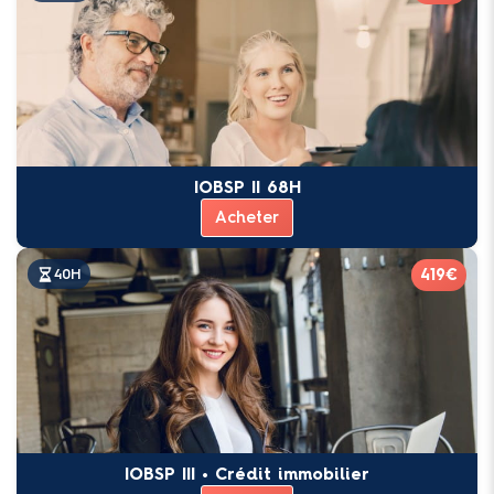
IOBSP II 68H
Acheter
419€
40H
IOBSP III • Crédit immobilier