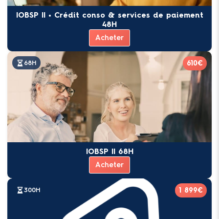
IOBSP II • Crédit conso & services de paiement
48H
Acheter
610€
68H
IOBSP II 68H
Acheter
1 899€
300H