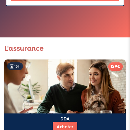
L'assurance
129€
15H
DDA
Acheter