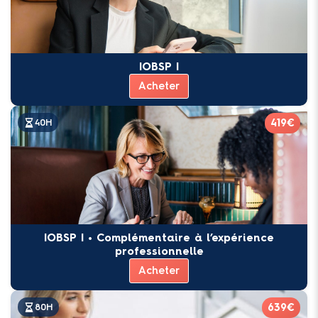
IOBSP I
Acheter
419€
40H
IOBSP I • Complémentaire à l’expérience
professionnelle
Acheter
639€
80H