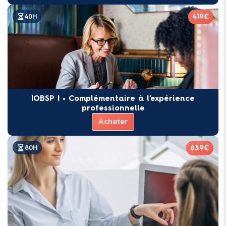
419€
40H
IOBSP I • Complémentaire à l’expérience
professionnelle
Acheter
639€
80H