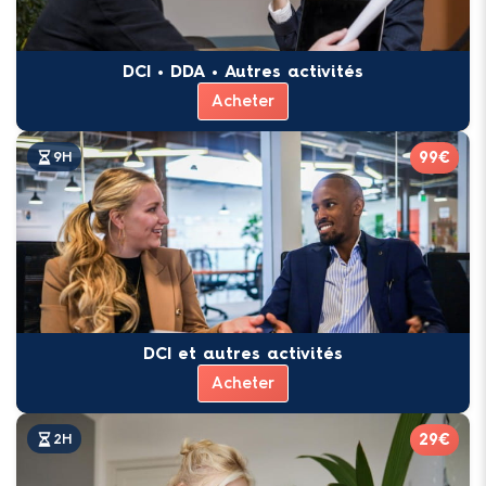
DCI • DDA • Autres activités
Acheter
99€
9H
DCI et autres activités
Acheter
29€
2H