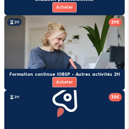
Acheter
29€
2H
Formation continue IOBSP • Autres activités 2H
Acheter
30€
2H