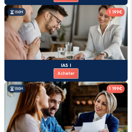
1 199€
150H
IAS I
Acheter
1 199€
150H