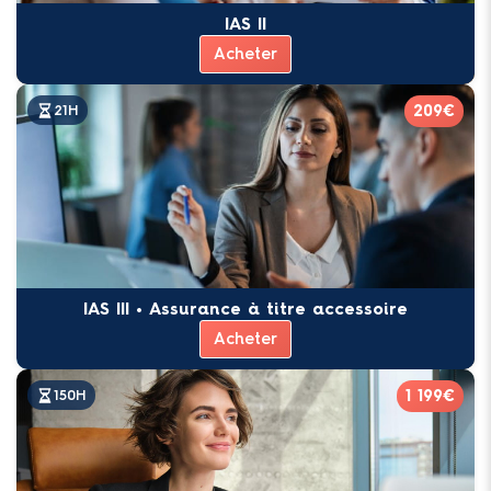
IAS II
Acheter
209€
21H
IAS III • Assurance à titre accessoire
Acheter
1 199€
150H