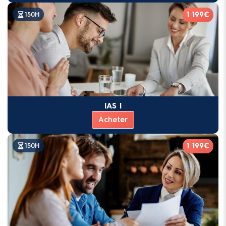
1 199€
150H
IAS I
Acheter
1 199€
150H