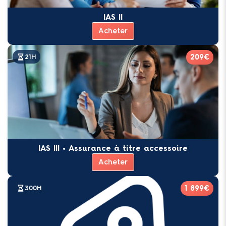
IAS II
Acheter
209€
21H
IAS III • Assurance à titre accessoire
Acheter
1 899€
300H