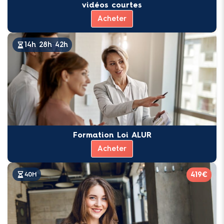
vidéos courtes
Acheter
Formation Loi ALUR
Acheter
419€
40H