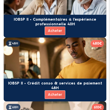
IOBSP II • Complémentaires à l’expérience
professionnelle 40H
Acheter
480€
48H
IOBSP II • Crédit conso & services de paiement
48H
Acheter
610€
68H