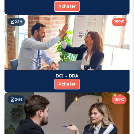
Acheter
159€
22H
DCI • DDA
Acheter
159€
24H