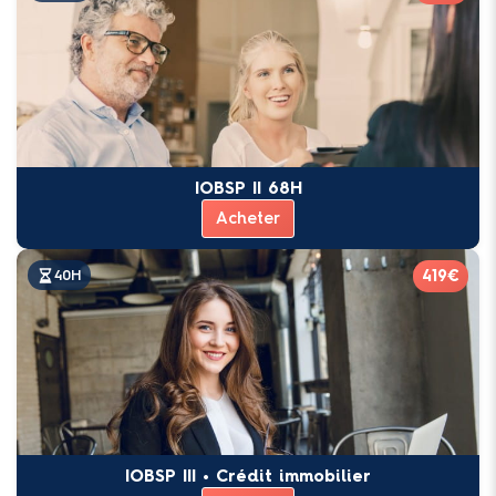
IOBSP II 68H
Acheter
419€
40H
IOBSP III • Crédit immobilier