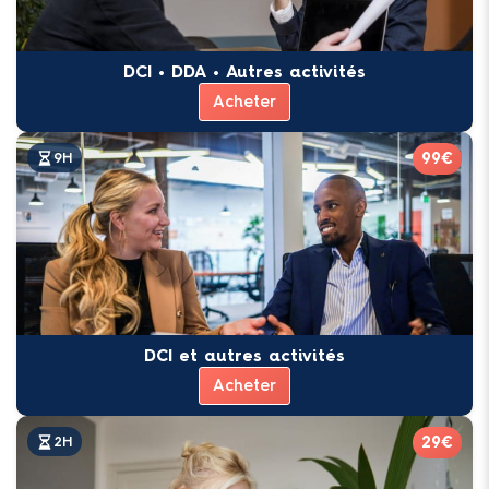
DCI • DDA • Autres activités
Acheter
99€
9H
DCI et autres activités
Acheter
29€
2H