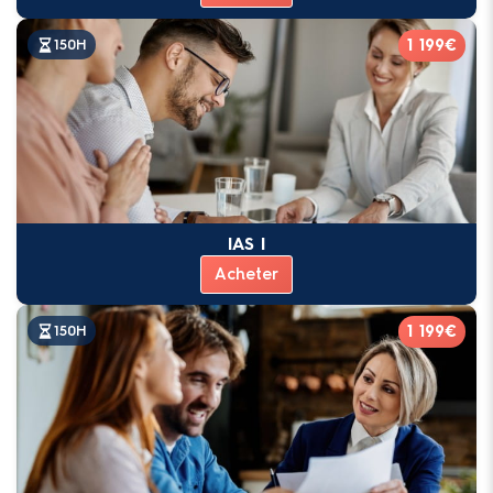
1 199€
150H
IAS I
Acheter
1 199€
150H