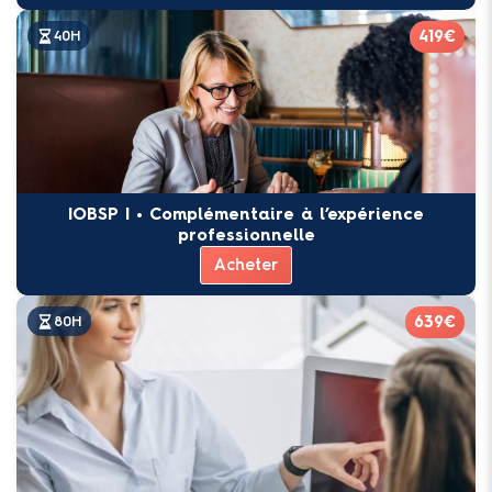
419€
40H
IOBSP I • Complémentaire à l’expérience
professionnelle
Acheter
639€
80H