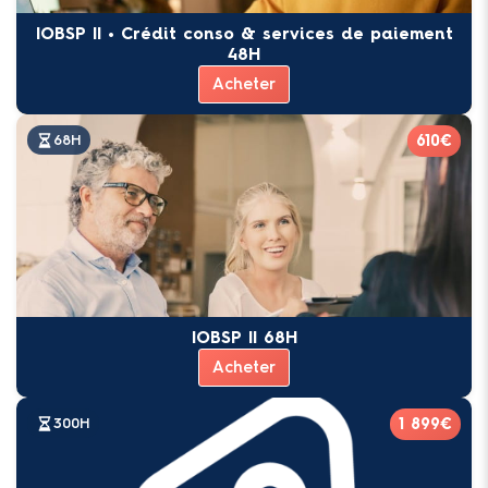
IOBSP II • Crédit conso & services de paiement
48H
Acheter
610€
68H
IOBSP II 68H
Acheter
1 899€
300H