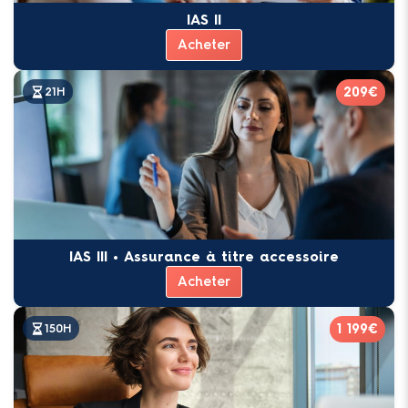
IAS II
Acheter
209€
21H
IAS III • Assurance à titre accessoire
Acheter
1 199€
150H