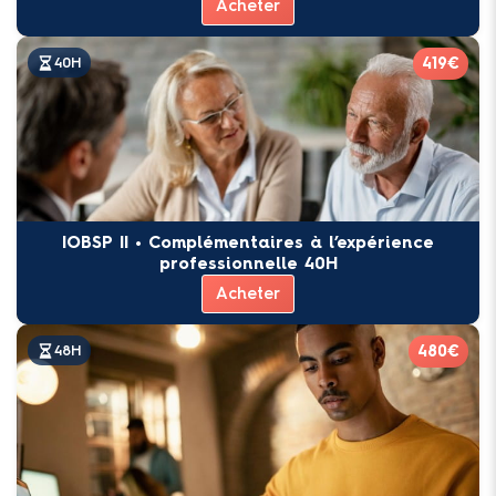
Acheter
419€
40H
IOBSP II • Complémentaires à l’expérience
professionnelle 40H
Acheter
480€
48H