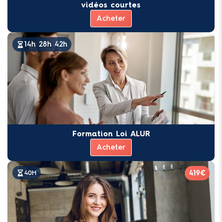
vidéos courtes
Acheter
Formation Loi ALUR
Acheter
419€
40H