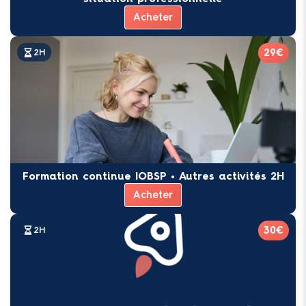
Acheter
29€
2H
Formation continue IOBSP • Autres activités 2H
Acheter
30€
2H