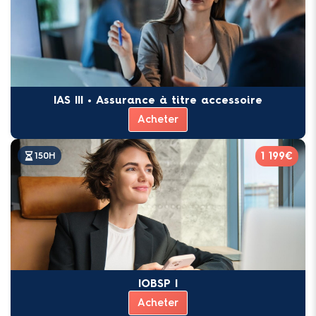
IAS III • Assurance à titre accessoire
Acheter
1 199€
150H
IOBSP I
Acheter