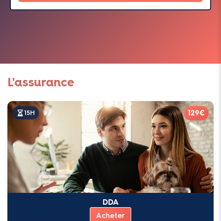
L'assurance
129€
15H
DDA
Acheter