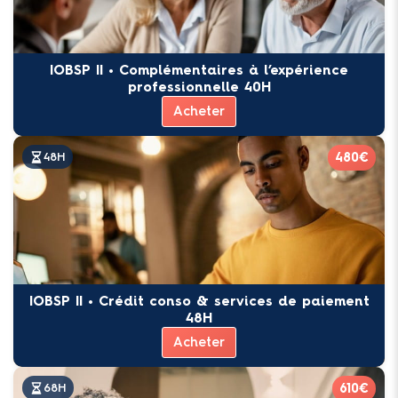
IOBSP II • Complémentaires à l’expérience
professionnelle 40H
Acheter
480€
48H
IOBSP II • Crédit conso & services de paiement
48H
Acheter
610€
68H