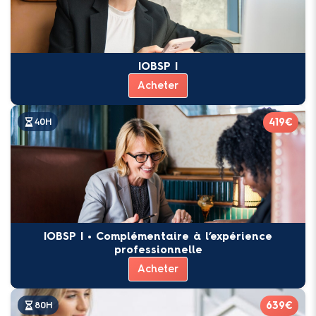
IOBSP I
Acheter
419€
40H
IOBSP I • Complémentaire à l’expérience
professionnelle
Acheter
639€
80H