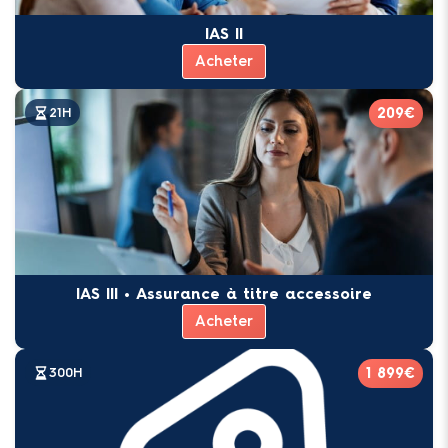
IAS II
Acheter
209€
21H
IAS III • Assurance à titre accessoire
Acheter
1 899€
300H