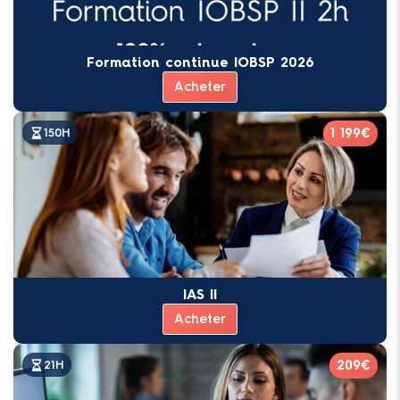
Formation continue IOBSP 2026
Acheter
1 199€
150H
IAS II
Acheter
209€
21H