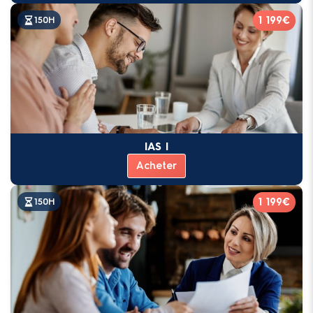
1 199€
150H
IAS I
Acheter
1 199€
150H